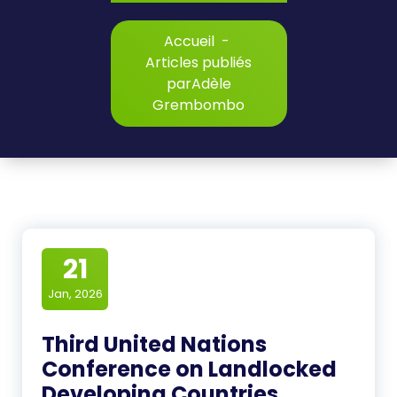
Accueil
-
Articles publiés
parAdèle
Grembombo
21
Jan, 2026
Third United Nations
Conference on Landlocked
Developing Countries