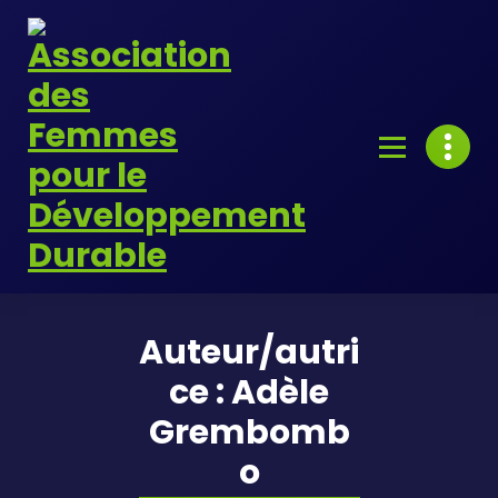
Skip
to
content
Auteur/autri
ce : Adèle
Grembomb
o