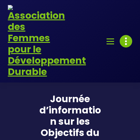
Skip
to
content
Journée
d’informatio
n sur les
Objectifs du