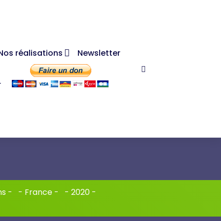
Nos réalisations
Newsletter
r
ns
- -
France
- -
2020
-