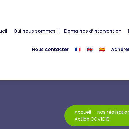
eil
Qui nous sommes
Domaines d’intervention
Nous contacter
🇫🇷
🇬🇧
🇪🇸
Adhére
Accueil
-
Nos réalisatio
Action COVID19