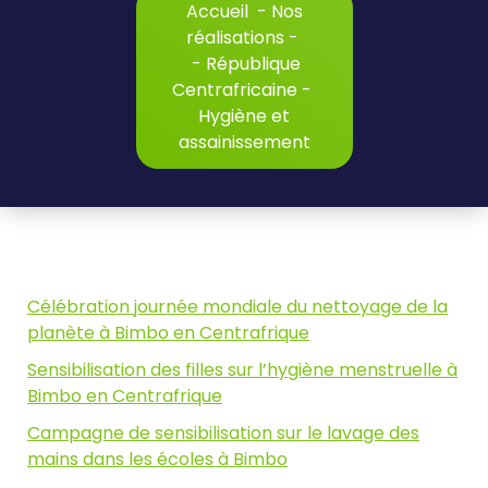
Accueil
-
Nos
réalisations
-
-
République
Centrafricaine
-
Hygiène et
assainissement
Célébration journée mondiale du nettoyage de la
planète à Bimbo en Centrafrique
Sensibilisation des filles sur l’hygiène menstruelle à
Bimbo en Centrafrique
Campagne de sensibilisation sur le lavage des
mains dans les écoles à Bimbo