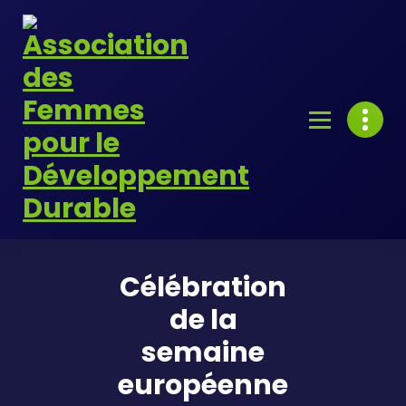
Skip
to
content
Célébration
de la
semaine
européenne