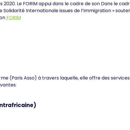
020.
Le FORIM appui dans le cadre de son Dans le cadr
e Solidarité Internationale issues de l’Immigration » sout
ion
FORIM
rme (Paris Asso) à travers laquelle, elle offre des service
ivantes:
ntrafricaine)