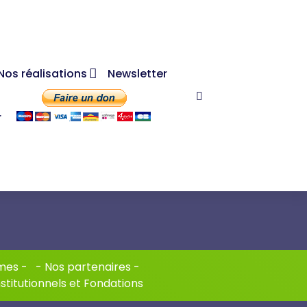
Nos réalisations
Newsletter
r
mes
- -
Nos partenaires
-
nstitutionnels et Fondations