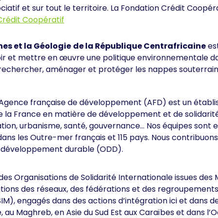
iatif et sur tout le territoire. La Fondation Crédit Coopér
Crédit Coopératif
nes et la Géologie
de la République Centrafricaine
es
oir et mettre en œuvre une politique environnementale da
is rechercher, aménager et protéger les nappes souterrain
Agence française de développement (AFD) est un établi
de la France en matière de développement et de solidarité 
ation, urbanisme, santé, gouvernance… Nos équipes sont 
ans les Outre-mer français et 115 pays. Nous contribuons
de développement durable (ODD).
AFD est 
des Organisations de Solidarité Internationale issues des
iations des réseaux, des fédérations et des regroupements
SIM), engagés dans des actions d’intégration ici et dans
, au Maghreb, en Asie du Sud Est aux Caraïbes et dans l’