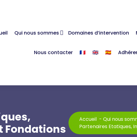
eil
Qui nous sommes
Domaines d’intervention
Nous contacter
🇫🇷
🇬🇧
🇪🇸
Adhére
iques,
Accueil
-
Qui nous som
et Fondations
Partenaires Etatiques, I