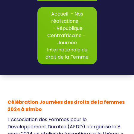
Accueil
-
Nos
réalisations
-
-
République
Centrafricaine
-
Journée
Internationale du
droit de la Femme
Célébration Journées des droits de la femmes
2024 à Bimbo
L’Association des Femmes pour le
Développement Durable (AFDD) a organisé le 8
mars 2024 un atelier de formation sur le thème »