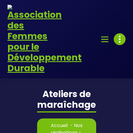
Skip
to
content
Ateliers de
maraîchage
Accueil
-
Nos
réalisations
-