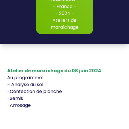
-
France
-
-
2024
-
Ateliers de
maraîchage
Atelier de maraîchage du 08 juin 2024
Au programme:
– Analyse du sol
-Confection de planche
-Semis
-Arrosage