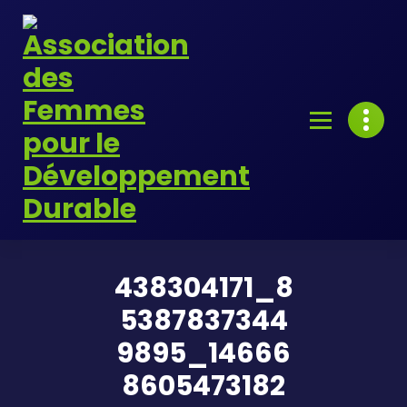
Skip
to
content
438304171_8
5387837344
9895_14666
8605473182