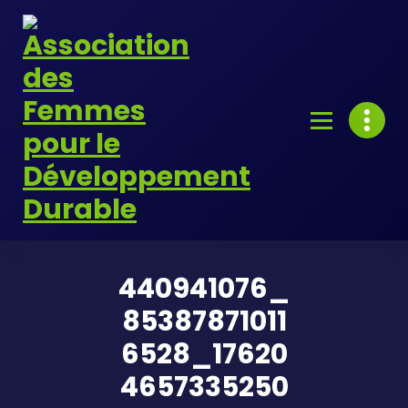
Skip
to
content
440941076_
85387871011
6528_17620
4657335250