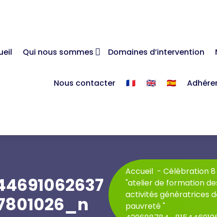
eil
Qui nous sommes
Domaines d’intervention
Nous contacter
🇫🇷
🇬🇧
🇪🇸
Adhére
Accueil
-
Célébration 8
44691062637
"atelier de formation d
activités génératrices d
7801026_n
pauvreté "