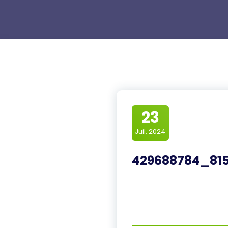
23
Juil, 2024
429688784_815