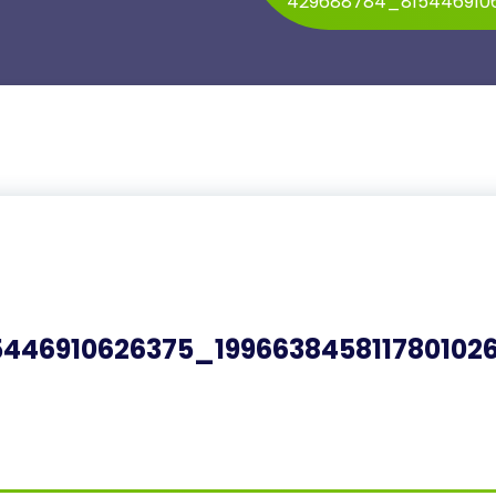
429688784_815446910
446910626375_199663845811780102