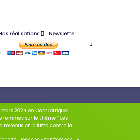
Nos réalisations
Newsletter
r
 mars 2024 en Centrafrique:
es femmes sur le thème " Les
e revenus et la lutte contre la