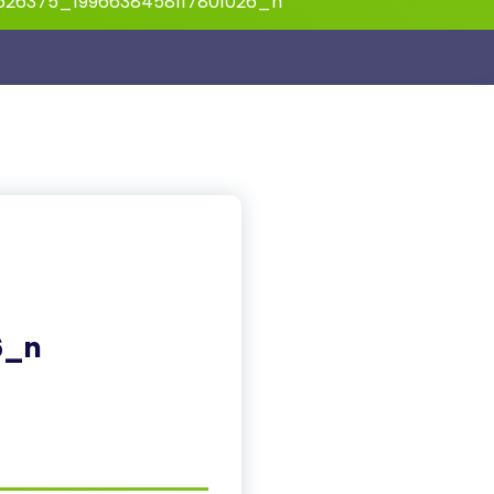
626375_1996638458117801026_n
6_n