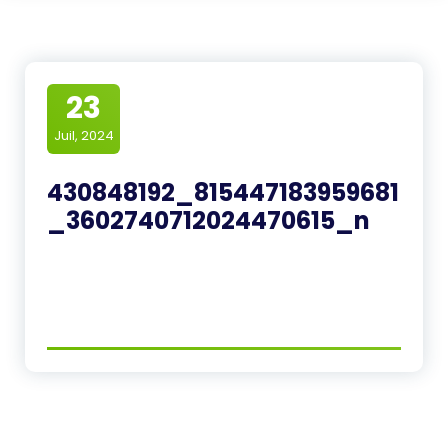
23
Juil, 2024
430848192_815447183959681
_3602740712024470615_n