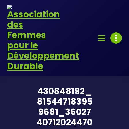
Skip
to
content
430848192_
81544718395
9681_36027
40712024470