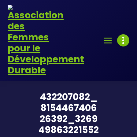
Skip
to
content
432207082_
8154467406
26392_3269
49863221552