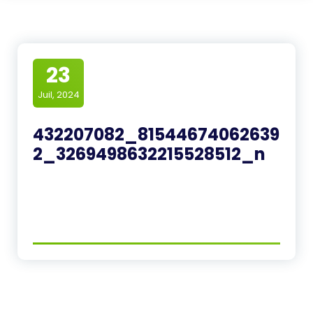
23
Juil, 2024
432207082_81544674062639
2_3269498632215528512_n