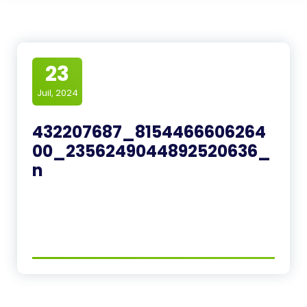
23
Juil, 2024
432207687_8154466606264
00_2356249044892520636_
n