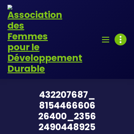
Skip
to
content
432207687_
8154466606
26400_2356
2490448925