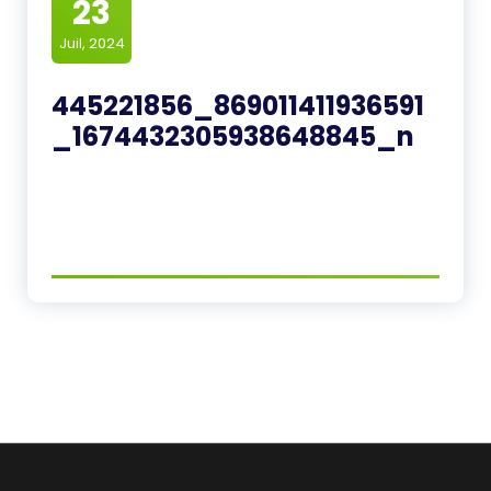
23
Juil, 2024
445221856_869011411936591
_1674432305938648845_n