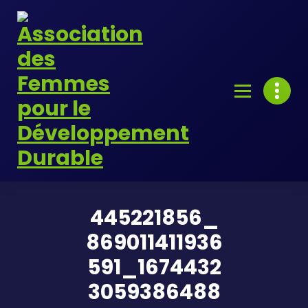
Skip
to
content
445221856_
869011411936
591_1674432
3059386488