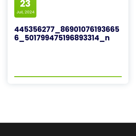
23
Juil, 2024
445356277_86901076193665
6_501799475196893314_n