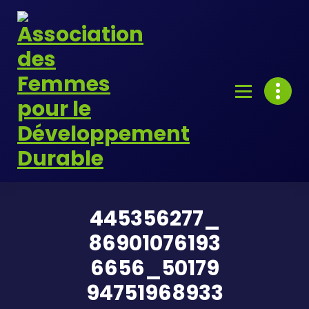
Skip
to
content
445356277_
86901076193
6656_50179
94751968933