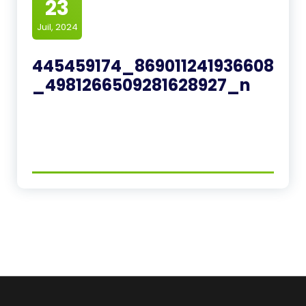
23
Juil, 2024
445459174_869011241936608
_4981266509281628927_n