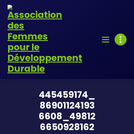
Skip
to
content
445459174_
86901124193
6608_49812
6650928162