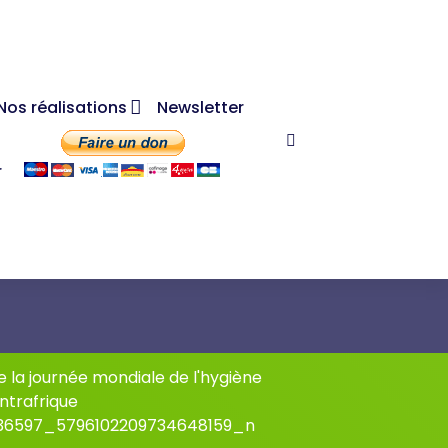
Nos réalisations
Newsletter
r
e la journée mondiale de l'hygiène
ntrafrique
36597_5796102209734648159_n