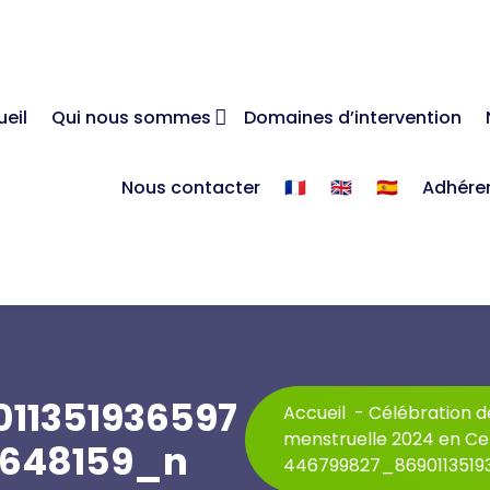
eil
Qui nous sommes
Domaines d’intervention
Nous contacter
🇫🇷
🇬🇧
🇪🇸
Adhére
11351936597
Accueil
-
Célébration d
menstruelle 2024 en Ce
4648159_n
446799827_8690113519