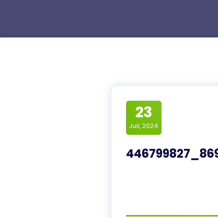
23
Juil, 2024
446799827_869