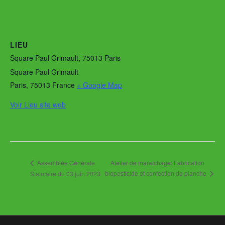
LIEU
Square Paul Grimault, 75013 Paris
Square Paul Grimault
Paris
,
75013
France
+ Google Map
Voir Lieu site web
Atelier de maraîchage: Fabrication
Assemblée Générale
biopesticide et confection de planche
Statutaire du 03 juin 2023