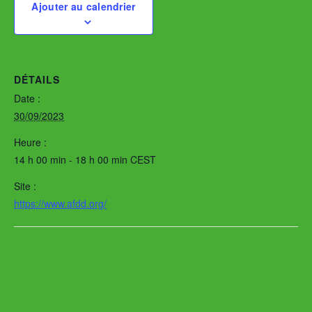
Ajouter au calendrier
DÉTAILS
Date :
30/09/2023
Heure :
14 h 00 min - 18 h 00 min
CEST
Site :
https://www.afdd.org/