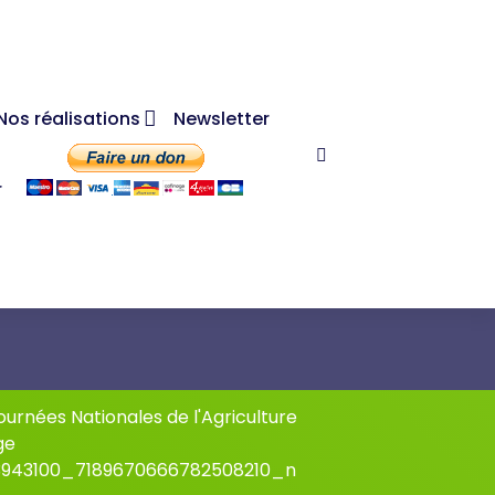
Nos réalisations
Newsletter
r
urnées Nationales de l'Agriculture
ge
943100_7189670666782508210_n