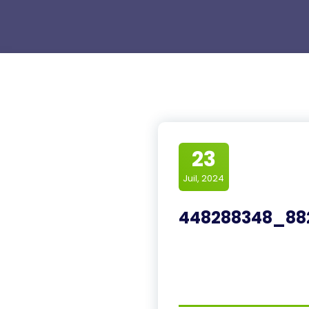
23
Juil, 2024
448288348_88