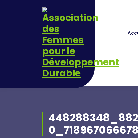
Skip
to
content
Accu
448288348_882
0_71896706667