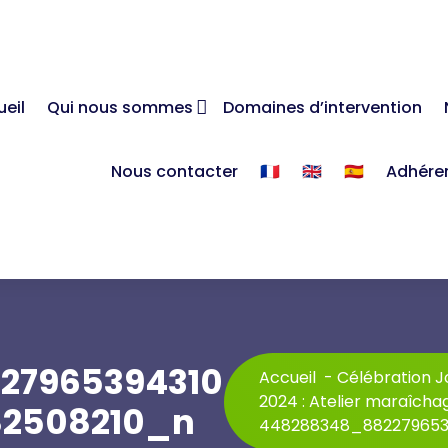
eil
Qui nous sommes
Domaines d’intervention
Nous contacter
🇫🇷
🇬🇧
🇪🇸
Adhére
27965394310
Accueil
-
Célébration Jo
2024 : Atelier maraîcha
82508210_n
448288348_882279653