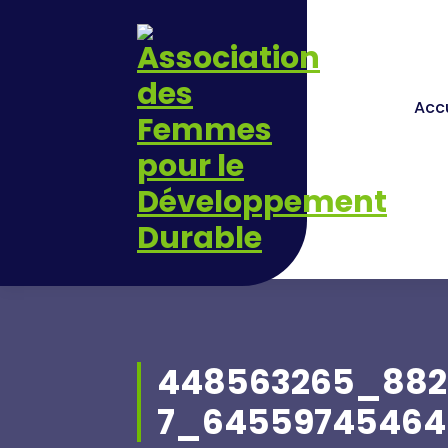
Skip
to
content
Accu
448563265_882
7_64559745464