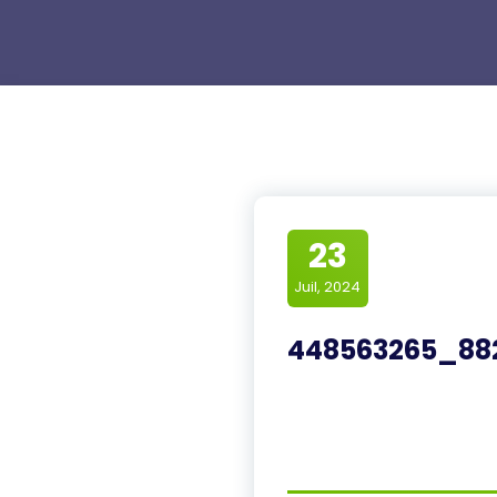
23
Juil, 2024
448563265_88