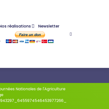
Nos réalisations
Newsletter
r
urnées Nationales de l'Agriculture
ge
3943297_6455974546453977266_