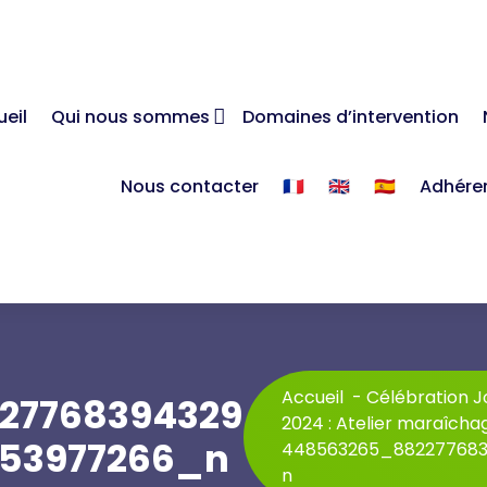
eil
Qui nous sommes
Domaines d’intervention
Nous contacter
🇫🇷
🇬🇧
🇪🇸
Adhére
Accueil
-
Célébration Jo
27768394329
2024 : Atelier maraîcha
53977266_n
448563265_88227768
n