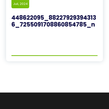
Juil, 2024
448622095_88227929394313
6_7255091708860854785_n