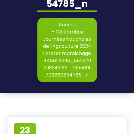
54785_n
Accueil
-
Célébration
Journées Nationales
de l'Agriculture 2024
: Atelier maraîchage
448622095_882279
293943136_7255091
708860854785_n
23