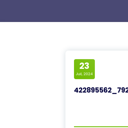
23
Juil, 2024
422895562_792