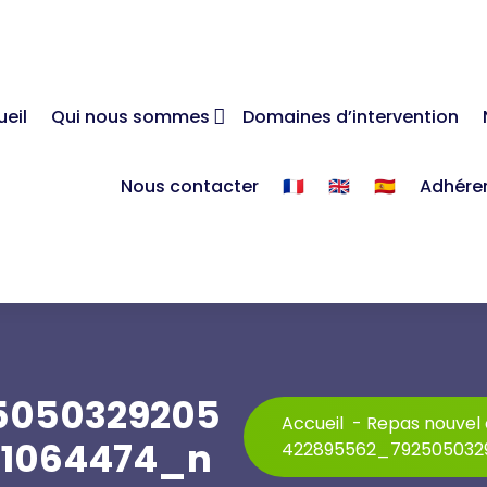
eil
Qui nous sommes
Domaines d’intervention
Nous contacter
🇫🇷
🇬🇧
🇪🇸
Adhére
5050329205
Accueil
-
Repas nouvel 
61064474_n
422895562_792505032