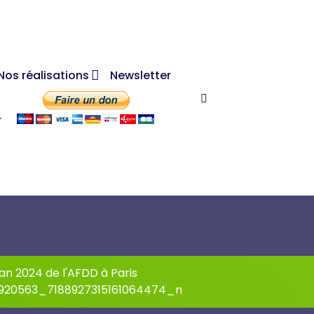
Nos réalisations
Newsletter
r
an 2024 de l'AFDD à Paris
920563_7188927315161064474_n