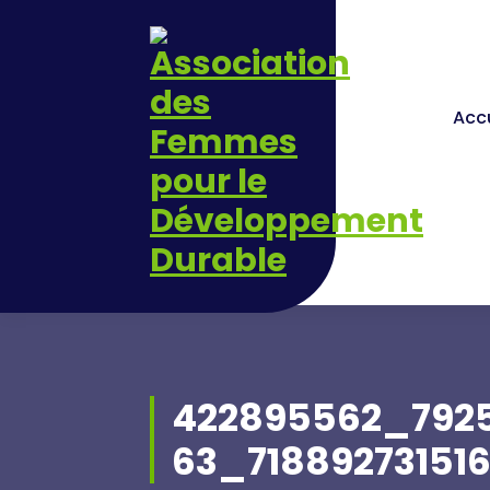
Skip
to
content
Accu
422895562_792
63_71889273151