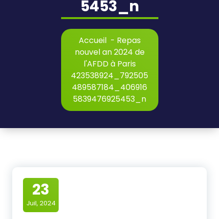
5453_n
Accueil
-
Repas
nouvel an 2024 de
l'AFDD à Paris
423538924_792505
489587184_406916
5839476925453_n
23
Juil, 2024