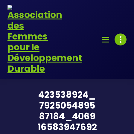
Skip
to
content
423538924_
7925054895
87184_4069
16583947692