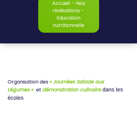
Accueil
-
Nos
réalisations
-
Education
nutritionnelle
Organisation des
« Journées Salade aux
Légumes »
et
démonstration culinaire
dans les
écoles