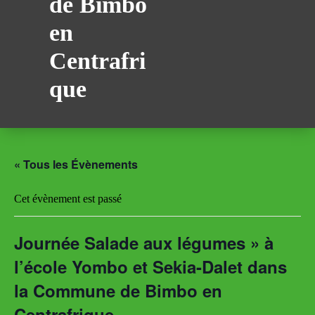
de Bimbo
en
Centrafri
que
« Tous les Évènements
Cet évènement est passé
Journée Salade aux légumes » à
l’école Yombo et Sekia-Dalet dans
la Commune de Bimbo en
Centrafrique