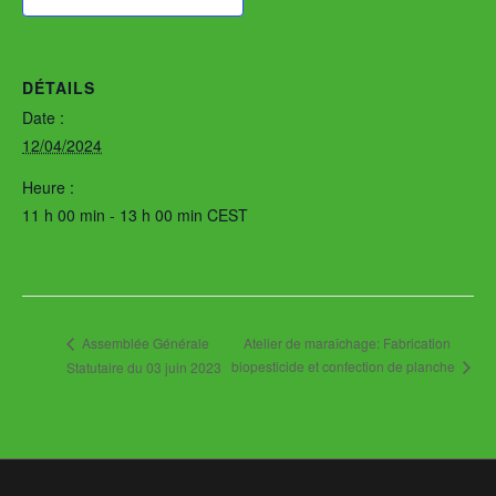
DÉTAILS
Date :
12/04/2024
Heure :
11 h 00 min - 13 h 00 min
CEST
Atelier de maraîchage: Fabrication
Assemblée Générale
biopesticide et confection de planche
Statutaire du 03 juin 2023