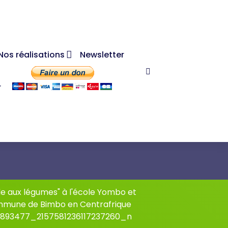
Nos réalisations
Newsletter
r
e aux légumes" à l'école Yombo et
ommune de Bimbo en Centrafrique
893477_2157581236117237260_n