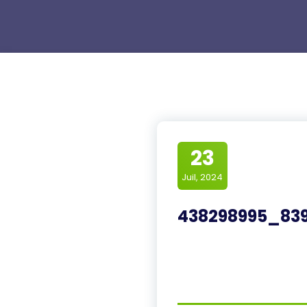
23
Juil, 2024
438298995_839