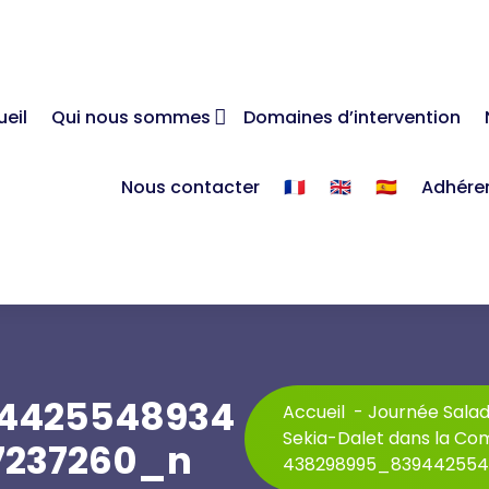
eil
Qui nous sommes
Domaines d’intervention
Nous contacter
🇫🇷
🇬🇧
🇪🇸
Adhére
4425548934
Accueil
-
Journée Salad
Sekia-Dalet dans la C
17237260_n
438298995_839442554