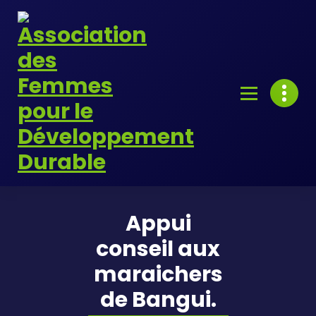
Skip
to
content
Appui
conseil aux
maraichers
de Bangui.