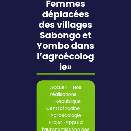
Femmes
déplacées
des villages
Sabongo et
Yombo dans
l’agroécolog
ie»
Accueil
-
Nos
réalisations
-
-
République
Centrafricaine
-
-
Agroécologie
-
Projet «Appui à
l’autonomisation des