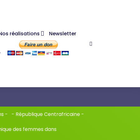
Nos réalisations
Newsletter
r
ns
- -
République Centrafricaine
-
mique des femmes dans