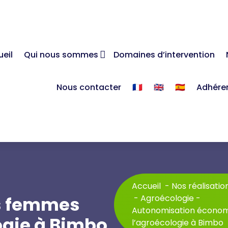
eil
Qui nous sommes
Domaines d’intervention
Nous contacter
🇫🇷
🇬🇧
🇪🇸
Adhére
Accueil
-
Nos réalisatio
s femmes
-
Agroécologie
-
Autonomisation écono
ogie à Bimbo
l’agroécologie à Bimbo