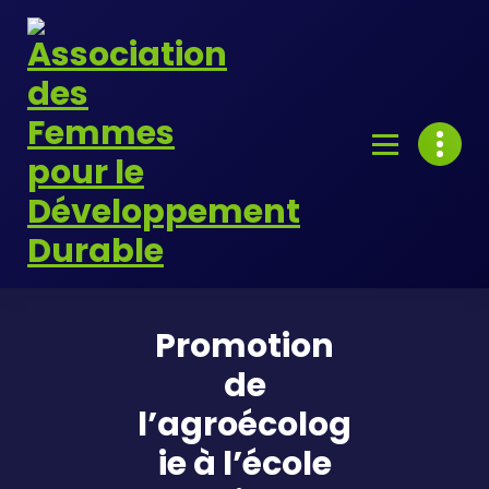
Skip
to
content
Promotion
de
l’agroécolog
ie à l’école