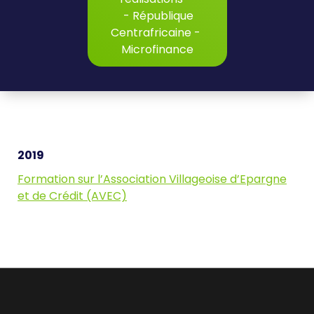
-
République
Centrafricaine
-
Microfinance
2019
Formation sur l’Association Villageoise d’Epargne
et de Crédit (AVEC)